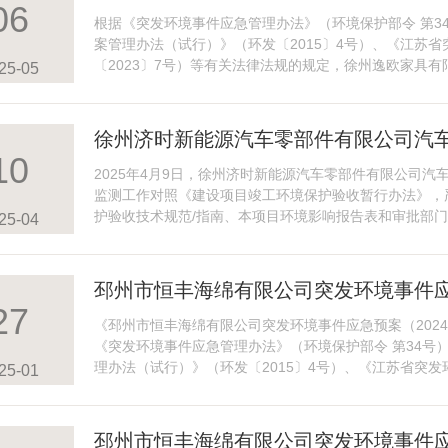
06
根据《突发环境事件应急管理办法》（环境保护部令 第3
案管理办法（试行）》（环发〔2015〕4号）、《江苏
〔2023〕7号）等有关法律法规的规定，徐州逸欧家具
25-05
单位、区域环境...
徐州济时新能源汽车零部件有限公司汽
10
环境保护验收公示
2025年4月9日，徐州济时新能源汽车零部件有限公司
监测工作对照《建设项目竣工环境保护验收暂行办法》，
护验收技术规范/指南、本项目环境影响报告表和审批部
25-04
境保护验收意见...
邳州市恒丰海绵有限公司突发环境事件应
27
示
《邳州市恒丰海绵有限公司突发环境事件应急预案（202
《突发环境事件应急管理办法》（环境保护部令 第34号
理办法（试行）》（环发〔2015〕4号）、《江苏省突发
25-01
号）等...
邳州市恒丰海绵有限公司突发环境事件应