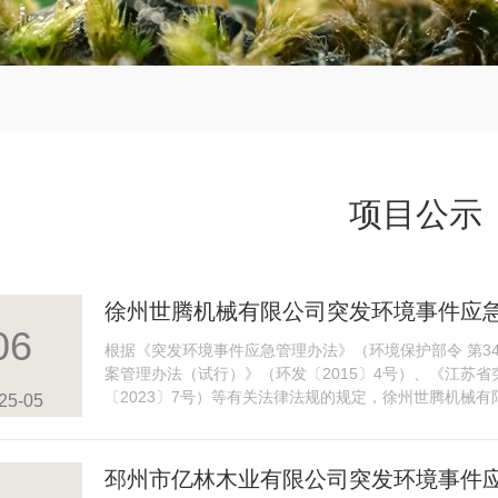
项目公示
徐州世腾机械有限公司突发环境事件应急
06
公示
根据《突发环境事件应急管理办法》（环境保护部令 第3
案管理办法（试行）》（环发〔2015〕4号）、《江苏
〔2023〕7号）等有关法律法规的规定，徐州世腾机械
25-05
边可能受影响的...
邳州市亿林木业有限公司突发环境事件应